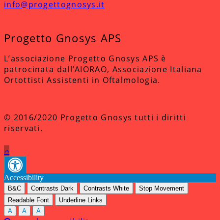
info@progettognosys.it
Progetto Gnosys APS
L’associazione Progetto Gnosys APS è
patrocinata dall’AIORAO, Associazione Italiana
Ortottisti Assistenti in Oftalmologia.
© 2016/2020 Progetto Gnosys tutti i diritti
riservati.
Accessibility
B&C
Contrasts Dark
Contrasts White
Stop Movement
Readable Font
Underline Links
A
A
A